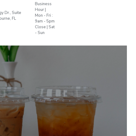
Business
Hour |
+1 772
y Dr., Suite
sales@plant-
Mon - Fri :
255
urne, FL
t.us
9am - 5pm
2622
Close | Sat
- Sun