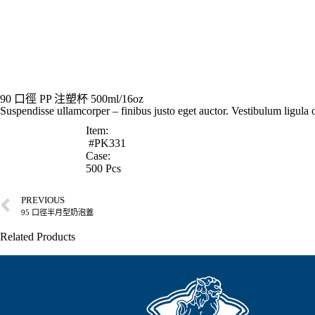
90 口徑 PP 注塑杯 500ml/16oz
Suspendisse ullamcorper – finibus justo eget auctor. Vestibulum ligula or
Item:
#PK331
Case:
500 Pcs
PREVIOUS
95 口徑半月型奶泡蓋
Related Products