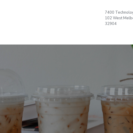
們
所有商品
PLAN
7400 Technolog
Language
T
102 West Melbo
Office
32904
建立帳號