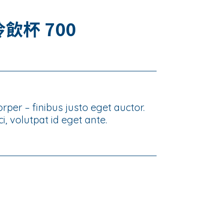
 冷飲杯 700
per – finibus justo eget auctor.
i, volutpat id eget ante.