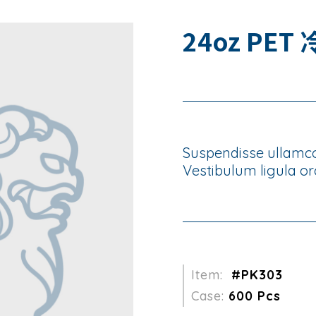
24oz PET
Suspendisse ullamcor
Vestibulum ligula orc
Item:
#PK303
Case:
600 Pcs